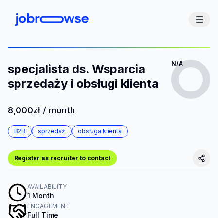
N/A
specjalista ds. Wsparcia
sprzedaży i obsługi klienta
8,000zł / month
B2B
sprzedaż
obsługa klienta
Register as recruiter to contact
AVAILABILITY
1 Month
ENGAGEMENT
Full Time