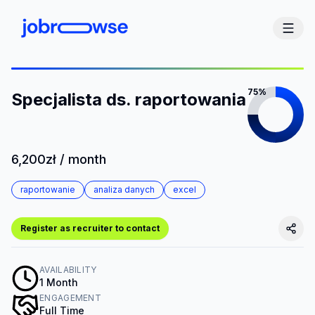
75%
Specjalista ds. raportowania
6,200zł / month
raportowanie
analiza danych
excel
Register as recruiter to contact
AVAILABILITY
1 Month
ENGAGEMENT
Full Time