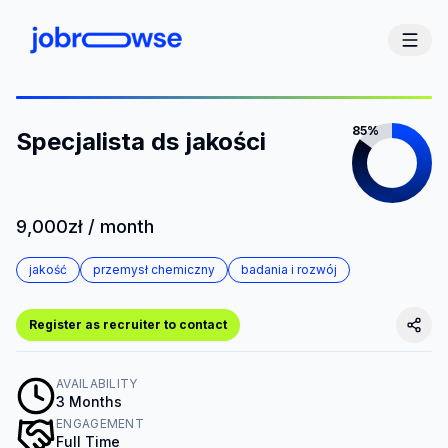
85%
Specjalista ds jakości
9,000zł / month
jakość
przemysł chemiczny
badania i rozwój
Register as recruiter to contact
AVAILABILITY
3 Months
ENGAGEMENT
Full Time