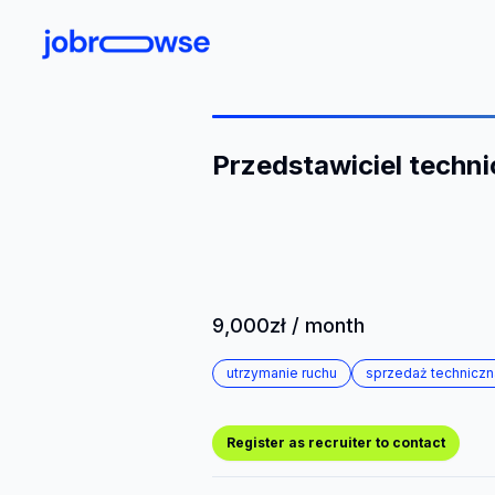
Przedstawiciel techn
9,000zł / month
utrzymanie ruchu
sprzedaż techniczn
Register as recruiter to contact