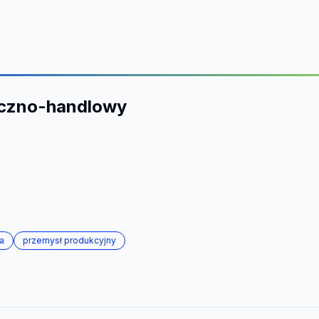
iczno-handlowy
a
przemysł produkcyjny