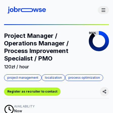
90%
Project Manager /
Operations Manager /
Process Improvement
Specialist / PMO
120zł / hour
project management
localization
process optimization
Register as recruiter to contact
AVAILABILITY
Now