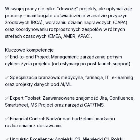
W swojej pracy nie tylko "dowożę" projekty, ale optymalizuję 
procesy – mam bogate doświadczenie w analizie przyczyn 
źródłowych (RCA), wdrażaniu działań naprawczych (CAPA) 
oraz koordynowaniu rozproszonych zespołów w różnych 
strefach czasowych (EMEA, AMER, APAC).

Kluczowe kompetencje

✅ End-to-end Project Management: zarządzanie pełnym 
cyklem życia projektu (od estymacji po post-launch support).

✅ Specjalizacja branżowa: medycyna, farmacja, IT, e-learning 
oraz projekty danych pod AI/ML.

✅ Expert Toolset: Zaawansowana znajomość Jira, Confluence, 
Smartsheet, MS Project oraz narzędzi CAT/TMS.

✅ Financial Control: Nadzór nad budżetami, marżami i 
rozliczeniami z dostawcami.

✅ Linguistic Excellence: Angielski C2, Niemiecki C1, Polski 