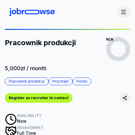
N/A
Pracownik produkcji
5,000zł / month
Pracownik produkcji
Przystajń
Polski
Register as recruiter to contact
AVAILABILITY
Now
ENGAGEMENT
Full Time