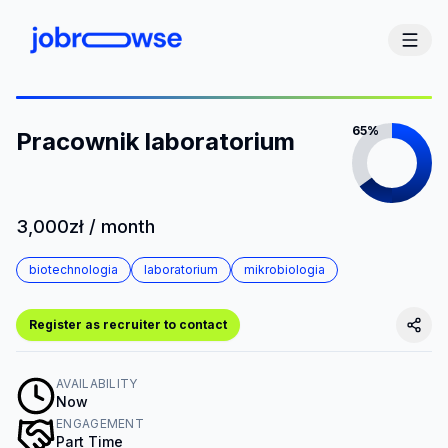
65%
Pracownik laboratorium
3,000zł / month
biotechnologia
laboratorium
mikrobiologia
Register as recruiter to contact
AVAILABILITY
Now
ENGAGEMENT
Part Time