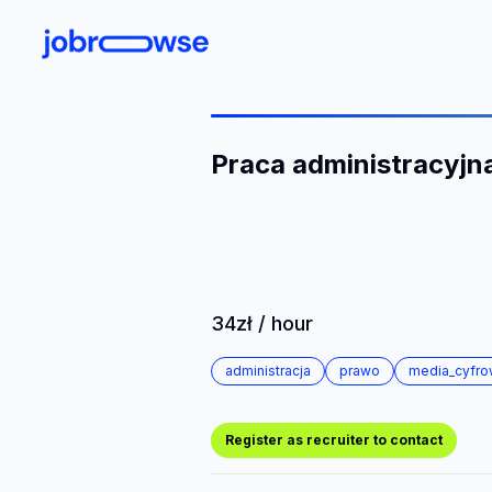
Praca administracyjn
34zł / hour
administracja
prawo
media_cyfr
Register as recruiter to contact