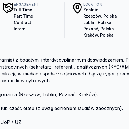
ENGAGEMENT
LOCATION
Full Time
Zdalnie
Part Time
Rzeszów, Polska
Contract
Lublin, Polska
Intern
Poznań, Polska
Kraków, Polska
onarnie) z bogatym, interdyscyplinarnym doświadczeniem. 
istracyjnych (sekretarz, referent), analitycznych (KYC/AM
ikacją w mediach społecznościowych. Łączę rygor pracy w
iecie mediów cyfrowych.

cjonarna (Rzeszów, Lublin, Poznań, Kraków).

 lub część etatu (z uwzględnieniem studiów zaocznych).

 UoP / UZ.
