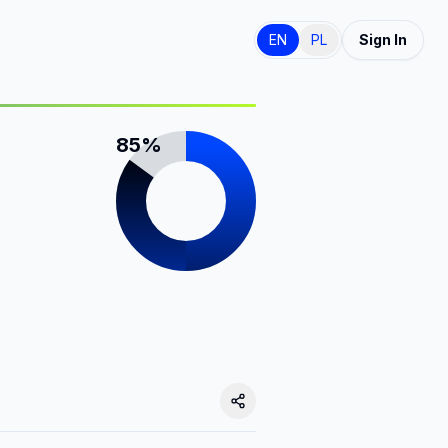
EN
PL
Sign In
85%