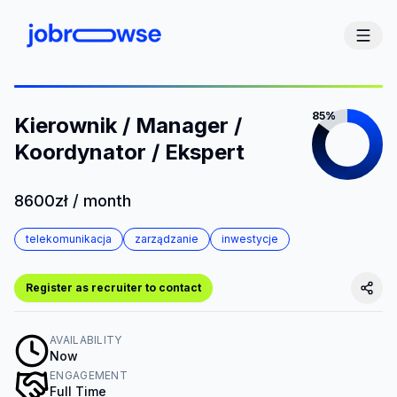
85%
Kierownik / Manager /
Koordynator / Ekspert
8600zł / month
telekomunikacja
zarządzanie
inwestycje
Register as recruiter to contact
AVAILABILITY
Now
ENGAGEMENT
Full Time