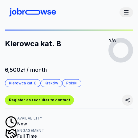
N/A
Kierowca kat. B
6,500zł / month
Kierowca kat. B
Kraków
Polski
Register as recruiter to contact
AVAILABILITY
Now
ENGAGEMENT
Full Time