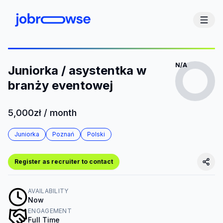
N/A
Juniorka / asystentka w
branży eventowej
5,000zł / month
Juniorka
Poznań
Polski
Register as recruiter to contact
AVAILABILITY
Now
ENGAGEMENT
Full Time