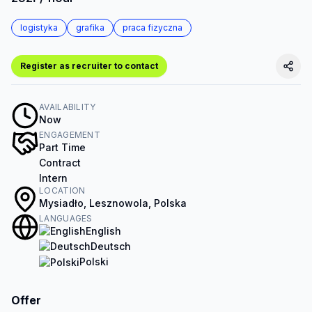
logistyka
grafika
praca fizyczna
Register as recruiter to contact
AVAILABILITY
Now
ENGAGEMENT
Part Time
Contract
Intern
LOCATION
Mysiadło, Lesznowola, Polska
LANGUAGES
English
Deutsch
Polski
Offer