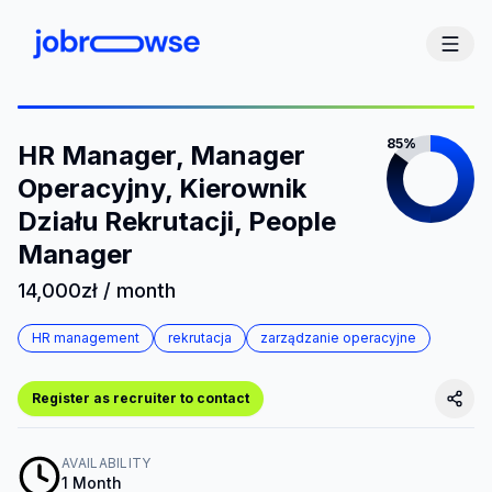
85%
HR Manager, Manager
Operacyjny, Kierownik
Działu Rekrutacji, People
Manager
14,000zł / month
HR management
rekrutacja
zarządzanie operacyjne
Register as recruiter to contact
AVAILABILITY
1 Month