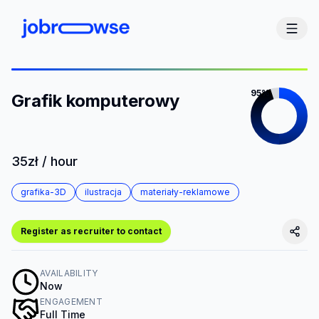
95%
Grafik komputerowy
35zł / hour
grafika-3D
ilustracja
materiały-reklamowe
Register as recruiter to contact
AVAILABILITY
Now
ENGAGEMENT
Full Time