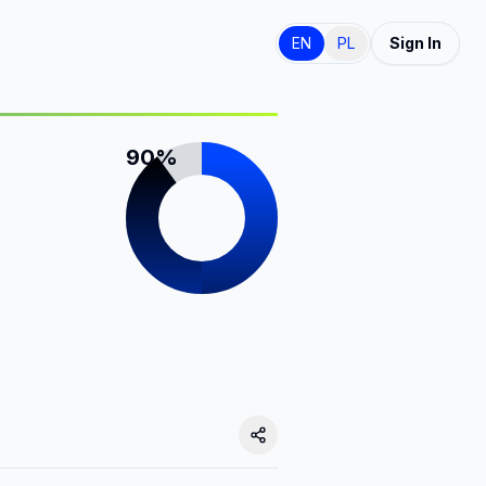
EN
PL
Sign In
90%