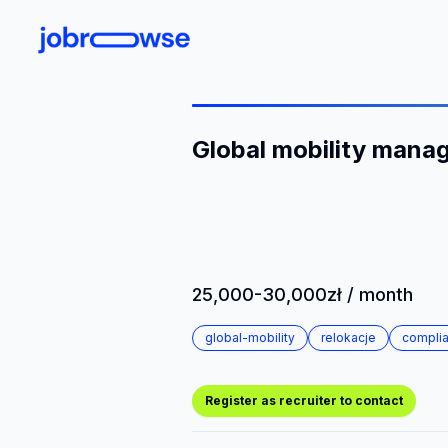
Global mobility mana
25,000-30,000zł / month
global-mobility
relokacje
compli
Register as recruiter to contact