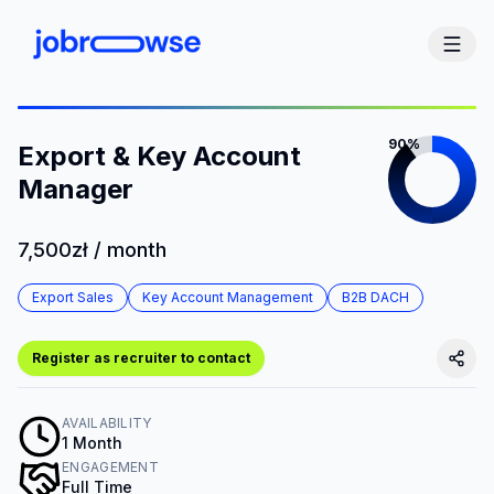
90%
Export & Key Account
Manager
7,500zł / month
Export Sales
Key Account Management
B2B DACH
Register as recruiter to contact
AVAILABILITY
1 Month
ENGAGEMENT
Full Time