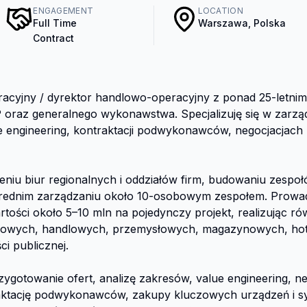
ENGAGEMENT
LOCATION
Full Time
Warszawa, Polska
Contract
peracyjny / dyrektor handlowo-operacyjny z ponad 25-letn
P oraz generalnego wykonawstwa. Specjalizuję się w zarząd
ue engineering, kontraktacji podwykonawców, negocjacjach 
niu biur regionalnych i oddziałów firm, budowaniu zespoł
średnim zarządzaniu około 10-osobowym zespołem. Prowadzi
artości około 5–10 mln na pojedynczy projekt, realizując rów
rowych, handlowych, przemysłowych, magazynowych, hotel
 publicznej.

otowanie ofert, analizę zakresów, value engineering, ne
ktację podwykonawców, zakupy kluczowych urządzeń i sy