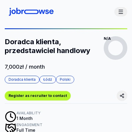
N/A
Doradca klienta,
przedstawiciel handlowy
7,000zł / month
Doradca klienta
Łódź
Polski
Register as recruiter to contact
AVAILABILITY
1 Month
ENGAGEMENT
Full Time