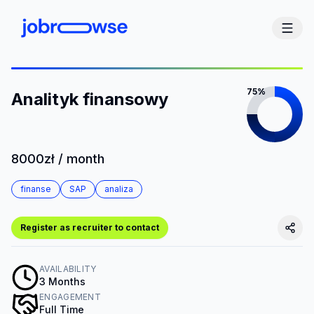
75%
Analityk finansowy
8000zł / month
finanse
SAP
analiza
Register as recruiter to contact
AVAILABILITY
3 Months
ENGAGEMENT
Full Time