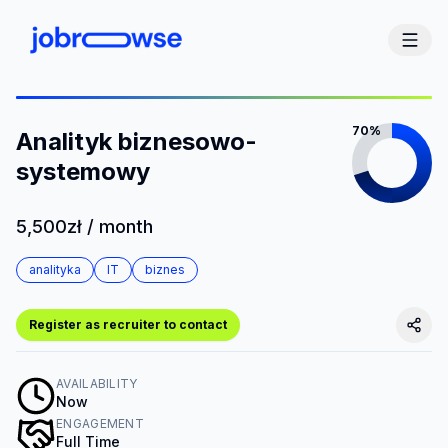
70%
Analityk biznesowo-
systemowy
5,500zł / month
analityka
IT
biznes
Register as recruiter to contact
AVAILABILITY
Now
ENGAGEMENT
Full Time