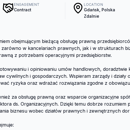
ENGAGEMENT
LOCATION
Contract
Gdańsk, Polska
Zdalnie
iem obejmującym bieżącą obsługę prawną przedsiębiorców
arówno w kancelariach prawnych, jak i w strukturach bi
rawną z potrzebami operacyjnymi przedsiębiorstw.

towywaniu i opiniowaniu umów handlowych, doradztwie ko
 cywilnych i gospodarczych. Wspieram zarządy i działy op
kować ryzyka oraz wdrażać rozwiązania zgodne z obowiązuj
nież za obsługę prawną oraz wsparcie organizacyjne spółk
ektora ds. Organizacyjnych. Dzięki temu dobrze rozumiem 
ania biznesu wobec działów prawnych i zewnętrznych dor
muje:
