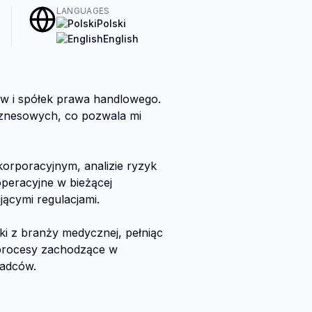
LANGUAGES
Polski
English
 i spółek prawa handlowego. 
znesowych, co pozwala mi 
rporacyjnym, analizie ryzyk 
eracyjne w bieżącej 
ącymi regulacjami.

i z branży medycznej, pełniąc 
procesy zachodzące w 
adców.
