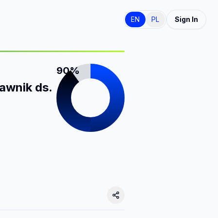
EN
PL
Sign In
90%
awnik ds.