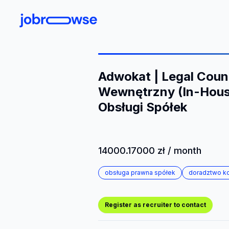
Adwokat | Legal Couns
Wewnętrzny (In-House
Obsługi Spółek
14000.17000 zł / month
obsługa prawna spółek
doradztwo k
Register as recruiter to contact