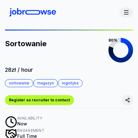
80%
Sortowanie
28zł / hour
sortowanie
magazyn
logistyka
Register as recruiter to contact
AVAILABILITY
Now
ENGAGEMENT
Full Time